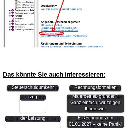
Das könnte Sie auch interessieren:
Rechnungen ohne
MwSt. –
Steuerschuldumkehr
Rechnungsformalien
Zahlungsve
Malerbetrieb gründen?
rzug
Ganz einfach, wir zeigen
Ihnen wie!
Pflichtangabe Zeitpunkt
E-Rechnung zum
der Leistung
01.01.2027 – keine Panik!