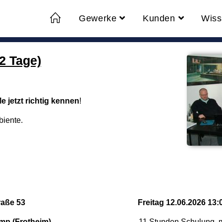
Gewerke
Kunden
Wiss
2 Tage)
 jetzt richtig kennen
!
iente.
raße 53
Freitag 12.06
.2026 13:
mp (Frotheim)
11 Stunden Schulung, m