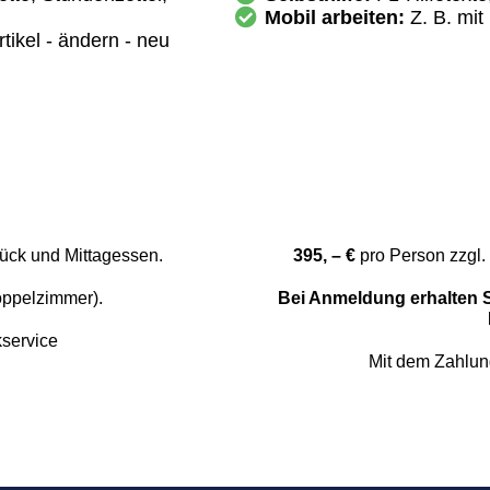
Mobil arbeiten:
Z. B. mi
tikel - ändern - neu
ück und Mittagessen.
395, – €
pro Person zzgl.
ppelzimmer).
Bei Anmeldung erhalten S
service
Mit dem Zahlun
Über Uns
Die Loreys
Anfahrt