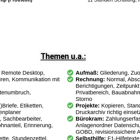
Themen u.a.:
, Remote Desktop,
Aufmaß:
Gliederung, Zu
iren, Kommunikation mit
Rechnung:
Normal, Absch
Berichtigungen, Zeitpunkt
itenumbruch,
Privatbereich, Bauabnahm
Storno
)Briefe, Etiketten,
Projekte:
Kopieren, Standa
enplaner
Druckarchiv richtig einse
, Sachbearbeiter,
Bürokram:
Zahlungserfa
ohnanteil, Erinnerung,
Anlagenordner Datensch
GOBD, revisionssichere A
kette, Stundenzettel,
Selbsthilfe:
F1-Hilfetexte