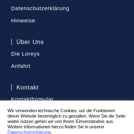
Datenschutzerklärung
Hinweise
Über Uns
Die Loreys
Anfahrt
Kontakt
Kontaktformular
Wir verwenden technische Cookies, um die Funktionen
E-Mail:
info@lorey-computer.de
dieser Website bestmöglich zu gestalten. Wenn Sie die Seite
weiter nutzen gehen wir von Ihrem Einverständnis aus.
Tel.:
0931 804550
Weitere Informationen hierzu finden Sie in unserer
Datenschutzerklärung
.